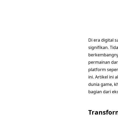
Di era digital
signifikan. Tid
berkembangnya
permainan dar
platform seper
ini. Artikel i
dunia game, kh
bagian dari e
Transform