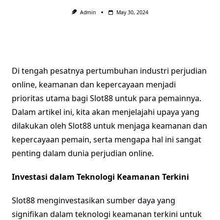
Admin
May 30, 2024
Di tengah pesatnya pertumbuhan industri perjudian
online, keamanan dan kepercayaan menjadi
prioritas utama bagi Slot88 untuk para pemainnya.
Dalam artikel ini, kita akan menjelajahi upaya yang
dilakukan oleh Slot88 untuk menjaga keamanan dan
kepercayaan pemain, serta mengapa hal ini sangat
penting dalam dunia perjudian online.
Investasi dalam Teknologi Keamanan Terkini
Slot88 menginvestasikan sumber daya yang
signifikan dalam teknologi keamanan terkini untuk