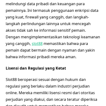
melindungi data pribadi dan keuangan para
pemainnya. Ini termasuk penggunaan enkripsi data
yang kuat, firewall yang canggih, dan langkah-
langkah perlindungan lainnya untuk mencegah
akses tidak sah ke informasi sensitif pemain.
Dengan mengimplementasikan teknologi keamanan
yang canggih,
slot88
memastikan bahwa para
pemain dapat bermain dengan nyaman dan yakin
bahwa informasi pribadi mereka aman.
Lisensi dan Regulasi yang Ketat
Slot88 beroperasi sesuai dengan hukum dan
regulasi yang berlaku dalam industri perjudian
online. Mereka memiliki lisensi resmi dari otoritas
perjudian yang diakui, dan secara teratur diperiksa