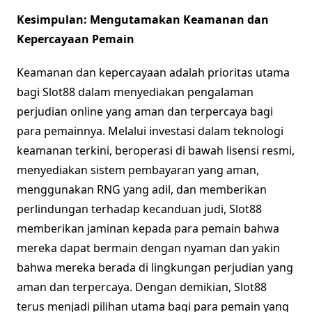
Kesimpulan: Mengutamakan Keamanan dan
Kepercayaan Pemain
Keamanan dan kepercayaan adalah prioritas utama
bagi Slot88 dalam menyediakan pengalaman
perjudian online yang aman dan terpercaya bagi
para pemainnya. Melalui investasi dalam teknologi
keamanan terkini, beroperasi di bawah lisensi resmi,
menyediakan sistem pembayaran yang aman,
menggunakan RNG yang adil, dan memberikan
perlindungan terhadap kecanduan judi, Slot88
memberikan jaminan kepada para pemain bahwa
mereka dapat bermain dengan nyaman dan yakin
bahwa mereka berada di lingkungan perjudian yang
aman dan terpercaya. Dengan demikian, Slot88
terus menjadi pilihan utama bagi para pemain yang