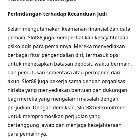
Perlindungan terhadap Kecanduan Judi
Selain mengutamakan keamanan finansial dan data
pemain, Slot88 juga memperhatikan kesejahteraan
psikologis para pemainnya. Mereka menyediakan
berbagai fitur pengendalian diri, termasuk opsi
untuk menetapkan batasan deposit, waktu bermain,
dan pemutusan sementara atau permanen dari
akun. Slot88 juga bekerja sama dengan organisasi
nirlaba yang menyediakan bantuan dan dukungan
bagi mereka yang mengalami masalah dengan
perjudian. Dengan demikian, Slot88 berkomitmen
untuk mempromosikan perjudian yang
bertanggung jawab dan menjaga kesejahteraan
para pemainnya.