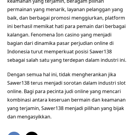
keamanan yang terjamin, beragam pilihan
permainan yang menarik, layanan pelanggan yang
baik, dan berbagai promosi menggiurkan, platform
ini berhasil memikat hati para pemain dari berbagai
kalangan. Fenomena Ion casino yang menjadi
bagian dari dinamika pasar perjudian online di
Indonesia turut memperkuat posisi Sawer138
sebagai salah satu yang terdepan dalam industri ini.
Dengan semua hal ini, tidak mengherankan jika
Sawer138 terus menjadi sorotan dalam industri slot
online. Bagi para pecinta judi online yang mencari
kombinasi antara keseruan bermain dan keamanan
yang terjamin, Sawer138 menjadi pilihan yang bijak
dan mengasyikkan.