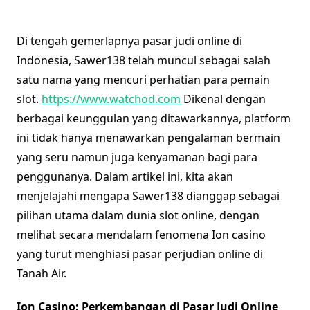
Di tengah gemerlapnya pasar judi online di
Indonesia, Sawer138 telah muncul sebagai salah
satu nama yang mencuri perhatian para pemain
slot.
https://www.watchod.com
Dikenal dengan
berbagai keunggulan yang ditawarkannya, platform
ini tidak hanya menawarkan pengalaman bermain
yang seru namun juga kenyamanan bagi para
penggunanya. Dalam artikel ini, kita akan
menjelajahi mengapa Sawer138 dianggap sebagai
pilihan utama dalam dunia slot online, dengan
melihat secara mendalam fenomena Ion casino
yang turut menghiasi pasar perjudian online di
Tanah Air.
Ion Casino: Perkembangan di Pasar Judi Online