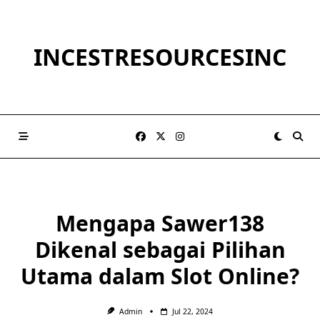
Skip
to
content
INCESTRESOURCESINC
Mengapa Sawer138
Dikenal sebagai Pilihan
Utama dalam Slot Online?
Admin
Jul 22, 2024