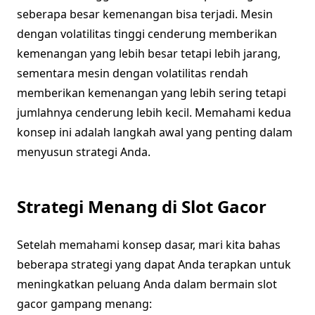
seberapa besar kemenangan bisa terjadi. Mesin
dengan volatilitas tinggi cenderung memberikan
kemenangan yang lebih besar tetapi lebih jarang,
sementara mesin dengan volatilitas rendah
memberikan kemenangan yang lebih sering tetapi
jumlahnya cenderung lebih kecil. Memahami kedua
konsep ini adalah langkah awal yang penting dalam
menyusun strategi Anda.
Strategi Menang di Slot Gacor
Setelah memahami konsep dasar, mari kita bahas
beberapa strategi yang dapat Anda terapkan untuk
meningkatkan peluang Anda dalam bermain slot
gacor gampang menang: