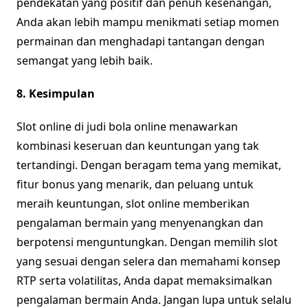
pendekatan yang positif dan penuh kesenangan,
Anda akan lebih mampu menikmati setiap momen
permainan dan menghadapi tantangan dengan
semangat yang lebih baik.
8. Kesimpulan
Slot online di judi bola online menawarkan
kombinasi keseruan dan keuntungan yang tak
tertandingi. Dengan beragam tema yang memikat,
fitur bonus yang menarik, dan peluang untuk
meraih keuntungan, slot online memberikan
pengalaman bermain yang menyenangkan dan
berpotensi menguntungkan. Dengan memilih slot
yang sesuai dengan selera dan memahami konsep
RTP serta volatilitas, Anda dapat memaksimalkan
pengalaman bermain Anda. Jangan lupa untuk selalu