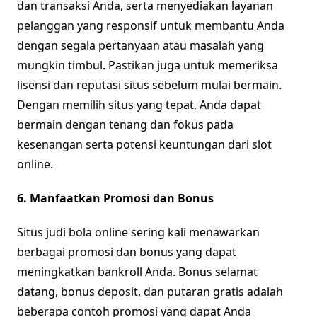
dan transaksi Anda, serta menyediakan layanan
pelanggan yang responsif untuk membantu Anda
dengan segala pertanyaan atau masalah yang
mungkin timbul. Pastikan juga untuk memeriksa
lisensi dan reputasi situs sebelum mulai bermain.
Dengan memilih situs yang tepat, Anda dapat
bermain dengan tenang dan fokus pada
kesenangan serta potensi keuntungan dari slot
online.
6. Manfaatkan Promosi dan Bonus
Situs judi bola online sering kali menawarkan
berbagai promosi dan bonus yang dapat
meningkatkan bankroll Anda. Bonus selamat
datang, bonus deposit, dan putaran gratis adalah
beberapa contoh promosi yang dapat Anda