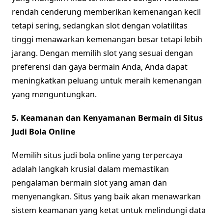
rendah cenderung memberikan kemenangan kecil
tetapi sering, sedangkan slot dengan volatilitas
tinggi menawarkan kemenangan besar tetapi lebih
jarang. Dengan memilih slot yang sesuai dengan
preferensi dan gaya bermain Anda, Anda dapat
meningkatkan peluang untuk meraih kemenangan
yang menguntungkan.
5. Keamanan dan Kenyamanan Bermain di Situs
Judi Bola Online
Memilih situs judi bola online yang terpercaya
adalah langkah krusial dalam memastikan
pengalaman bermain slot yang aman dan
menyenangkan. Situs yang baik akan menawarkan
sistem keamanan yang ketat untuk melindungi data