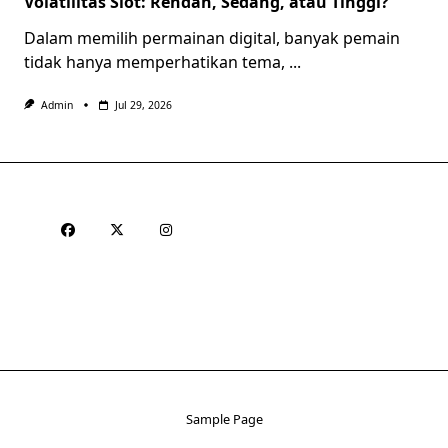
Volatilitas Slot: Rendah, Sedang, atau Tinggi?
Dalam memilih permainan digital, banyak pemain
tidak hanya memperhatikan tema,
...
Admin
Jul 29, 2026
Sample Page