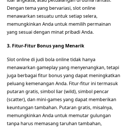
luar angkasa, atau petualangan di dunia fantasi.
Dengan tema yang bervariasi, slot online
menawarkan sesuatu untuk setiap selera,
memungkinkan Anda untuk memilih permainan
yang sesuai dengan minat pribadi Anda.
3. Fitur-Fitur Bonus yang Menarik
Slot online di judi bola online tidak hanya
menawarkan gameplay yang menyenangkan, tetapi
juga berbagai fitur bonus yang dapat meningkatkan
peluang kemenangan Anda. Fitur-fitur ini termasuk
putaran gratis, simbol liar (wild), simbol pencar
(scatter), dan mini-games yang dapat memberikan
keuntungan tambahan. Putaran gratis, misalnya,
memungkinkan Anda untuk memutar gulungan
tanpa harus memasang taruhan tambahan,